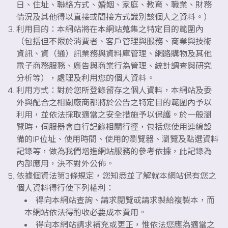
日、住址、聯絡方式、婚姻、家庭、教育、職業、財務
情況及其他得以直接或間接方式識別該個人之資料。）
利用目的：本網站將在本網站蒐集之特定目的範圍內
（包括但不限於消費者、客戶管理與服務、商業與技術
資訊、資（通）訊業務與資料庫管理、網路購物及其他
電子商務服務、廣告與商業行為管理、統計調查與研究
分析等），處理及利用您的個人資料。
利用方式：對於您所登錄留存之個人資料，本網站及委
外與配合之相關廠商都將於公告之特定目的範圍內予以
利用，並依法採取適當之安全措施予以保護。於一般瀏
覽時，伺服器會自行記錄相關行徑，包括您使用連線設
備的IP位址、使用時間、使用的瀏覽器、瀏覽及點選資料
記錄等，做為我們增進網站服務的參考依據，此記錄為
內部應用，決不對外公佈。
依據個資法第3條規定，您知悉並了解就本網站保有您之
個人資料得行使下列權利：
得向本網站查詢、請求閱覽或請求製給複製本，而
本網站依法得酌收必要成本費用。
得向本網站請求補充或更正，惟依法您應為適當之